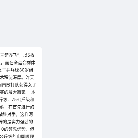
三箭齐飞”，以5枚
银，而在全运会群体
子乒乓球30岁组
武术积淀深厚。昨天
河南散打队获得女子
赛的最大赢家。 本
斤级、75公斤级和
赛。 在首先进行的
战胜对手，这样河
阵的是实力强劲的
∶0的领先优势，但
6公斤级的申国顺顶