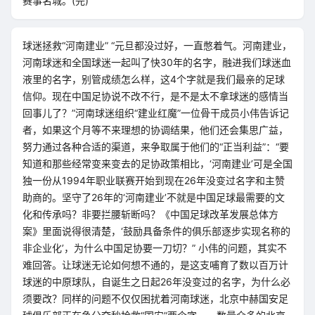
赛事名城。(完)
球迷拯救“河南建业” “元旦都没过好，一直憋着气。河南建业，
河南球迷和全国球迷一起叫了快30年的名字，融进我们球迷血
液里的名字，别管成绩怎么样，这4个字就是我们最亲的足球
信仰。现在中国足协说不改不行，是不是太不拿球迷的感情当
回事儿了？”河南球迷组织“建业红魔”一位骨干成员小伟告诉记
者，如果这个月等不来理想的协调结果，他们还会集思广益，
努力通过各种合适的渠道，来争取属于他们的“正当利益”：“要
知道和那些经常变来变去的足协政策相比，‘河南建业’可是全国
独一份从1994年职业联赛开始到现在26年没变过名字和主赞
助商的。坚守了26年的‘河南建业’不就是中国足球最需要的文
化和传承吗？非要拦腰斩断吗？《中国足球改革发展总体方
案》里面说得很清楚，‘鼓励具备条件的俱乐部逐步实现名称的
非企业化’，为什么中国足协要一刀切？” 小伟的问题，其实不
难回答。让球迷无论如何想不通的，是这支哺育了数以百万计
球迷的中原球队，自诞生之日起26年没变过的名字，为什么必
须要改？同样的问题不仅仅困扰着河南球迷，北京中赫国安足