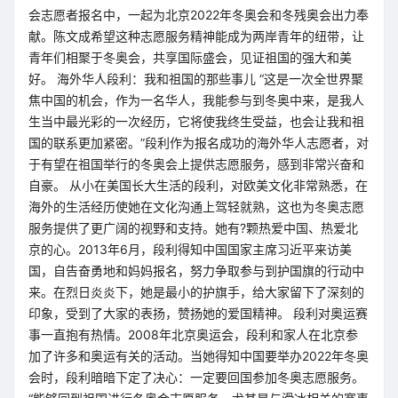
会志愿者报名中，一起为北京2022年冬奥会和冬残奥会出力奉
献。陈文成希望这种志愿服务精神能成为两岸青年的纽带，让
青年们相聚于冬奥会，共享国际盛会，见证祖国的强大和美
好。 海外华人段利：我和祖国的那些事儿 “这是一次全世界聚
焦中国的机会，作为一名华人，我能参与到冬奥中来，是我人
生当中最光彩的一次经历，它将使我终生受益，也会让我和祖
国的联系更加紧密。”段利作为报名成功的海外华人志愿者，对
于有望在祖国举行的冬奥会上提供志愿服务，感到非常兴奋和
自豪。 从小在美国长大生活的段利，对欧美文化非常熟悉，在
海外的生活经历使她在文化沟通上驾轻就熟，这也为冬奥志愿
服务提供了更广阔的视野和支持。她有?颗热爱中国、热爱北
京的心。2013年6月，段利得知中国国家主席习近平来访美
国，自告奋勇地和妈妈报名，努力争取参与到护国旗的行动中
来。在烈日炎炎下，她是最小的护旗手，给大家留下了深刻的
印象，受到了大家的表扬，赞扬她的爱国精神。 段利对奥运赛
事一直抱有热情。2008年北京奥运会，段利和家人在北京参
加了许多和奥运有关的活动。当她得知中国要举办2022年冬奥
会时，段利暗暗下定了决心：一定要回国参加冬奥志愿服务。