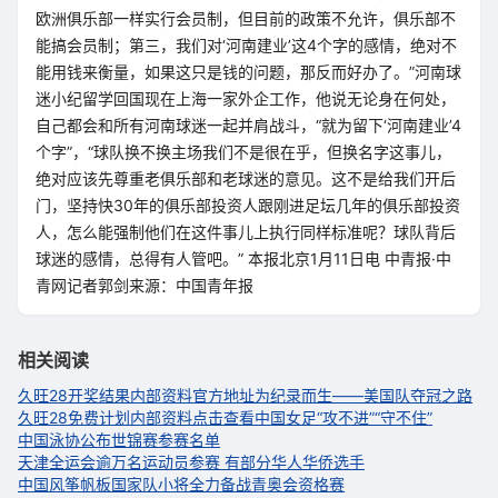
欧洲俱乐部一样实行会员制，但目前的政策不允许，俱乐部不
能搞会员制；第三，我们对‘河南建业’这4个字的感情，绝对不
能用钱来衡量，如果这只是钱的问题，那反而好办了。”河南球
迷小纪留学回国现在上海一家外企工作，他说无论身在何处，
自己都会和所有河南球迷一起并肩战斗，“就为留下‘河南建业’4
个字”，“球队换不换主场我们不是很在乎，但换名字这事儿，
绝对应该先尊重老俱乐部和老球迷的意见。这不是给我们开后
门，坚持快30年的俱乐部投资人跟刚进足坛几年的俱乐部投资
人，怎么能强制他们在这件事儿上执行同样标准呢？球队背后
球迷的感情，总得有人管吧。” 本报北京1月11日电 中青报·中
青网记者郭剑来源：中国青年报
相关阅读
久旺28开奖结果内部资料官方地址
为纪录而生——美国队夺冠之路
久旺28免费计划内部资料点击查看
中国女足“攻不进”“守不住”
中国泳协公布世锦赛参赛名单
天津全运会逾万名运动员参赛 有部分华人华侨选手
中国风筝帆板国家队小将全力备战青奥会资格赛