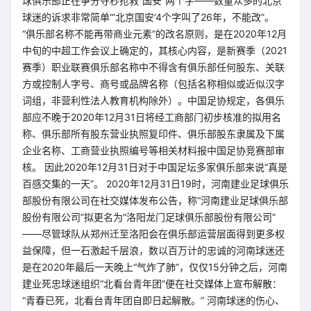
球俱乐部正在争分夺秒抢救“国安”两个字——数量众多的北京
球迷的诉求非常简单“‘北京国安’4个字叫了26年，不能改”。
“俱乐部名称不能再带商业元素”的改名原则，是在2020年12月
中旬的中超工作会议上确定的，其核心内容，是新赛季（2021
赛季）职业联赛俱乐部名称中不得含有俱乐部任何股东、关联
方或控制人字号、商号或品牌名称（包括名称相似或近似汉字
词组，非营利性法人教育机构除外）。中国足协规定，各俱乐
部应不晚于2020年12月31日将经工商部门初步核准的拟用名
称、俱乐部所有股东营业执照复印件、俱乐部股东隶属及下属
企业名称、工商营业执照编号等相关材料报中国足协竞赛部审
核。 因此2020年12月31日对于中国足坛多家俱乐部来说“真是
百感交集的一天”。 2020年12月31日19时，河南建业足球俱乐
部股份有限公司在社交媒体发布公告，称“河南建业足球俱乐部
股份有限公司”拟更名为“洛阳龙门足球俱乐部股份有限公司”
——尽管球队从郑州迁至洛阳会在俱乐部运营层面得到更多权
益保障，但一石激起千层浪，数以百万计的忠诚的河南球迷还
是在2020年最后一天晚上“气炸了肺”，仅仅15分钟之后，河南
建业死忠球迷组织“北看台青年团”便在社交媒体上宣布解散：
“青春已死，北看台青年团自即日起解散。” 河南球迷的伤心、