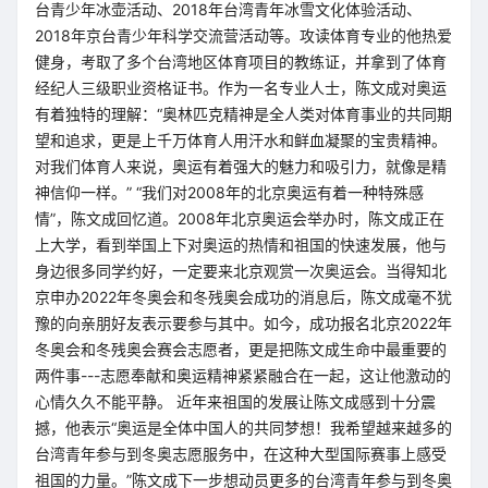
台青少年冰壶活动、2018年台湾青年冰雪文化体验活动、
2018年京台青少年科学交流营活动等。攻读体育专业的他热爱
健身，考取了多个台湾地区体育项目的教练证，并拿到了体育
经纪人三级职业资格证书。作为一名专业人士，陈文成对奥运
有着独特的理解：“奥林匹克精神是全人类对体育事业的共同期
望和追求，更是上千万体育人用汗水和鲜血凝聚的宝贵精神。
对我们体育人来说，奥运有着强大的魅力和吸引力，就像是精
神信仰一样。” “我们对2008年的北京奥运有着一种特殊感
情”，陈文成回忆道。2008年北京奥运会举办时，陈文成正在
上大学，看到举国上下对奥运的热情和祖国的快速发展，他与
身边很多同学约好，一定要来北京观赏一次奥运会。当得知北
京申办2022年冬奥会和冬残奥会成功的消息后，陈文成毫不犹
豫的向亲朋好友表示要参与其中。如今，成功报名北京2022年
冬奥会和冬残奥会赛会志愿者，更是把陈文成生命中最重要的
两件事---志愿奉献和奥运精神紧紧融合在一起，这让他激动的
心情久久不能平静。 近年来祖国的发展让陈文成感到十分震
撼，他表示“奥运是全体中国人的共同梦想！我希望越来越多的
台湾青年参与到冬奥志愿服务中，在这种大型国际赛事上感受
祖国的力量。”陈文成下一步想动员更多的台湾青年参与到冬奥