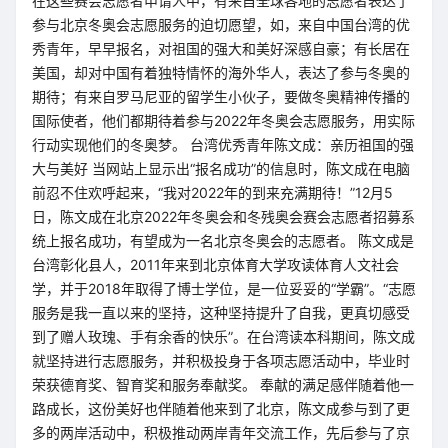
在这些赛会志愿者申请人中，有来自全球各地的志愿者表达了
参与北京冬奥会志愿服务的迫切愿望，如，来自中国台湾的优
秀青年，早早报名，对祖国的强大和美好深感自豪；有长居在
美国，却对中国有着独特情怀的海外华人，表达了参与冬奥的
期待；有来自罗马尼亚的留学生小伙子，要做冬奥精神传播的
国际使者，他们都期待着参与2022年冬奥会志愿服务，用实际
行动实现他们的冬奥梦。 台湾优秀青年陈文成：亲历祖国的强
大与美好 当网站上显示出“报名成功”的信息时，陈文成在电脑
前忍不住欢呼起来，“我对2022年的到来充满期待！”12月5
日，陈文成在北京2022年冬奥会和冬残奥会赛会志愿者招募系
统上报名成功，有望成为一名北京冬奥会的志愿者。 陈文成是
台湾彰化县人，2011年来到北京体育大学攻读体育人文社会
学，并于2018年取得了博士学位，是一位妥妥的“学霸”。“志愿
服务是我一直以来的坚持，这种坚持提升了自我，更真切感受
到了赠人玫瑰、手有余香的快乐”。在台湾读本科期间，陈文成
就坚持进行志愿服务，并积极投身于各项志愿活动中，毕业时
荣获德育奖、智育奖和服务奉献奖。 奉献的满足感伴随着他一
路成长，这份美好也伴随着他来到了北京，陈文成参与到了更
多的两岸活动中，积极推动两岸青年交流工作，先后参与了京