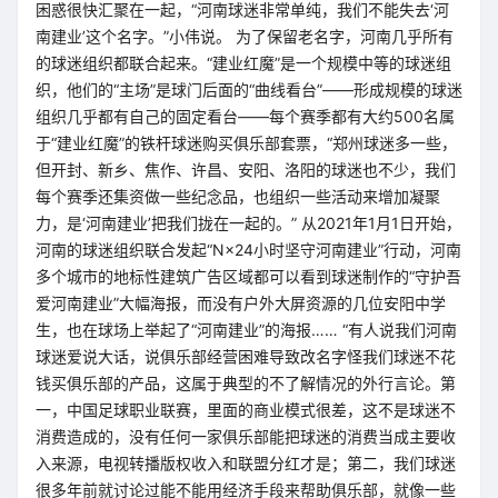
困惑很快汇聚在一起，“河南球迷非常单纯，我们不能失去‘河
南建业’这个名字。”小伟说。 为了保留老名字，河南几乎所有
的球迷组织都联合起来。“建业红魔”是一个规模中等的球迷组
织，他们的“主场”是球门后面的“曲线看台”——形成规模的球迷
组织几乎都有自己的固定看台——每个赛季都有大约500名属
于“建业红魔”的铁杆球迷购买俱乐部套票，“郑州球迷多一些，
但开封、新乡、焦作、许昌、安阳、洛阳的球迷也不少，我们
每个赛季还集资做一些纪念品，也组织一些活动来增加凝聚
力，是‘河南建业’把我们拢在一起的。” 从2021年1月1日开始，
河南的球迷组织联合发起“N×24小时坚守河南建业”行动，河南
多个城市的地标性建筑广告区域都可以看到球迷制作的“守护吾
爱河南建业”大幅海报，而没有户外大屏资源的几位安阳中学
生，也在球场上举起了“河南建业”的海报…… “有人说我们河南
球迷爱说大话，说俱乐部经营困难导致改名字怪我们球迷不花
钱买俱乐部的产品，这属于典型的不了解情况的外行言论。第
一，中国足球职业联赛，里面的商业模式很差，这不是球迷不
消费造成的，没有任何一家俱乐部能把球迷的消费当成主要收
入来源，电视转播版权收入和联盟分红才是；第二，我们球迷
很多年前就讨论过能不能用经济手段来帮助俱乐部，就像一些