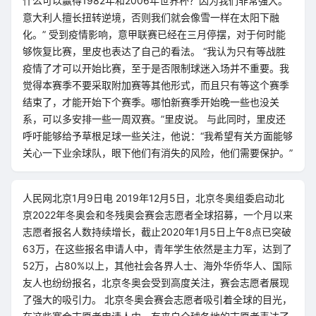
什么可以赢得1982年和2006年世界杯？因为我们非常强大。
意大利人擅长扭转逆境，否则我们就会像雪一样在太阳下融
化。” 受到疫情影响，意甲联赛已经在三月停摆，对于何时能
够恢复比赛，里皮也表达了自己的看法。 “我认为只有等战胜
疫情了才可以开始比赛，至于是否限制球迷入场并不重要。我
觉得本赛季不要采取附加赛等其他形式，而且只有等这个赛季
结束了，才能开始下个赛季。哪怕新赛季开始晚一些也没关
系，可以多安排一些一周双赛。”里皮说。 与此同时，里皮还
呼吁能够给予草根足球一些关注，他说：“我希望有关方面能够
关心一下业余球队，眼下他们有消失的风险，他们需要保护。”
人民网北京1月9日电 2019年12月5日，北京冬奥组委启动北
京2022年冬奥会和冬残奥会赛会志愿者全球招募，一个月以来
志愿者报名人数持续增长，截止2020年1月5日上午8点已突破
63万，在这些报名申请人中，青年学生依然是主力军，达到了
52万，占80%以上，其他社会各界人士、海外华侨华人、国际
友人也纷纷报名，北京冬奥会受到高度关注，赛会志愿者展现
了强大的吸引力。 北京冬奥会赛会志愿者吸引着全球的目光，