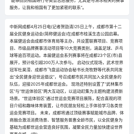
“能够回到祖国进行冬奥会志愿服务，尤其是与滑冰相关的赛事
服务，让我和祖国有了更加紧密的联系”。
中新网成都4月25日电(记者贺劭清)25日上午，成都市第十二
届全民健身运动会(简称健运会)在成都市桂溪生态公园启幕。
本届健运会由成都市体育局等主办，共设置联赛项目、竞赛项
目、市级品牌赛事活动项目等10大竞赛类别，涵盖足球、乒乓
球等逾百项运动。本届健运会系列赛事将在成都23个区(市)县
展开，预计吸引超200万人次参与。 启动仪式现场，武术世界
冠军杜昊滢、成都市飞盘运动协会秘书长尧牧野等代表共同发
出“全民健身迎世运倡议”，号召成都市民共同加入全民健身的
队伍，迎接2025年成都世运会。 现场还特别设置了“武林集市
区”与“世运体验区”两大互动区，以运动赶集为主题构建消费新
场景。“世运体验区”通过世运会竞赛项目展陈，配合直观的项
目介绍和趣味体育装置，让市民朋友轻松上手体验学习各类世
运会竞赛项目。 未来，成都将通过顶级赛事赋能城市品牌、体
商融合激活消费场景、智慧服务普惠全龄市民，以全民健身为
基础为成都世运会营造良好氛围，凝聚全民力量加快建设世界