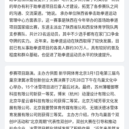
的举办有利于跆拳道项目后备人才建设，拓宽了各参赛队之间
的沟通、交流渠道。”她说。 承办单位陕西省拳击跆拳道运动
管理中心方面表示，这一赛事是陕西在今年举办的首场跆拳道
项目国家级比赛，东道主派出了陕西省队和西安体育学院队两
支参赛队、共计23名运动员，其中不少选手都有在家门口争金
夺牌的实力。 近年来，跆拳道运动在陕西取得了较快发展，目
前已有从事跆拳道项目的各类人群约30万人，具有较好的普及
程度和群众基础，也促进了跆拳道运动员水平的快速提升。
参赛项目路演。主办方供图 新华网体育北京3月1日电第三届鸟
巢京津冀冰雪创新创业大赛决赛于2月28日下午在鸟巢文化中
心举办，15个冰雪项目进行了最后对决。最终，苏州薄暖御寒
科技有限公司斩获一等奖，博米（杭州）动漫设计有限公司、
北京华星云睿科技有限公司获得二等奖，北京万域芳菲文化发
展有限公司、北京我要赞体育传媒有限公司、无锡沃德冰雪体
育发展有限公司则获得三等奖。 主办方介绍，作为鸟巢首个双
创IP活动和“北京周期”代表性双创IP，双创大赛在引导和推动
社会企业、冰雪项目孵化领域发挥了积极作用。“近年来虽然冰