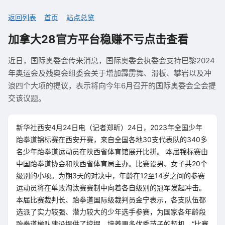
返回列表
首页
站点总览
加拿大28官方平台稳赚不亏点击查看
近日，国际奥委会传来消息，国际奥委会执委会支持巴黎2024
年奥运会及残奥会组委会关于增加霹雳舞、滑板、攀岩以及冲
浪四个大项的提议，表示将向今年6月召开的国际奥委会全会提
交该议题。
新华社西安4月24日电（记者郑昕）24日，2023年全国少年
跆拳道锦标赛在西安开赛，来自全国各地30支代表队的340多
名少年跆拳道运动员在陕西省体育馆展开比拼。 本届锦标赛由
中国跆拳道协会和陕西省体育局主办。比赛设男、女子共20个
级别的小项。为期3天的对决中，年龄在12至14岁之间的参赛
运动员将在单败淘汰赛赛制中向着各自级别的冠军发起冲击。
本届比赛裁判长、跆拳道国际级裁判员金宁表示，各支队伍都
选派了实力较强、潜力较大的少年选手参赛，为国家各年龄段
跆拳道梯队建设提供了挖掘、培养更多优秀苗子的契机。“比赛