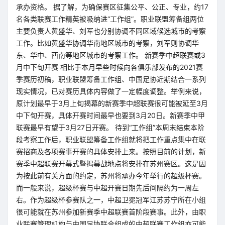
承办资格。 据了解，为确保赛区征集公平、公正、专业，约17
名各类联赛工作精英被吸纳进“工作组”。职业联盟筹备组两位
主要负责人黄盛华、刘军也分别协调不同区域候选城市的考察
工作。比如黄盛华协调华南地区城市的考察，刘军则协调华
东、华中、西南等地区城市的考察工作。 新赛季中超联赛或3
月中下旬开赛 相比于本月早些时候向各俱乐部发布的2021赛
季赛历初稿，职业联盟筹备工作组、中国足协近期结合一系列
现实情况，已对赛历具体内容做了一定幅度调整。举例来说，
原计划最早于3月上旬揭幕的新赛季中超联赛很可能被延至3月
中下旬开赛，具体开赛时间最早也要到3月20日。新赛季中甲
联赛最早有望于3月27日开赛。 待到“工作组”本周末结束本阶
段考察工作后，职业联盟筹备工作组就将把工作重点集中在联
赛招商及各项赛事开赛的具体安排上来。按照目前的计划，新
赛季中超联赛开幕式暨揭幕战地点将安排在苏州赛区。这是因
为按此前有关方面的约定，苏州将承办今年举行的超级杯赛。
而一般来说，超级杯赛与中超开赛日期先后间隔约为一周左
右。作为超级杯参赛队之一，中超卫冕冠军江苏苏宁所在小组
很可能就在苏州参加新赛季中超联赛首阶段赛事。此外，由职
业联赛管理机构与中国足协联合组成的中超联赛工作组亦可能