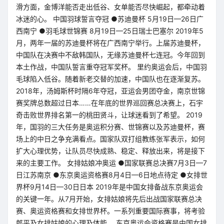
滑方面，金博洋能否走出低谷、女单能否尽快崛起，都牵动着
冰迷的心。 中国羽球誓言夺冠 ●苏迪曼杯 5月19日—26日广
西南宁 ●羽毛球世锦赛 8月19日—25日瑞士巴塞尔 2019年5
月，两年一届的苏迪曼杯将在广西南宁举行。上届苏迪曼杯，
中国队在决赛中不敌韩国队，无缘苏迪曼杯七连冠。今年回到
本土作战，中国队誓言重夺冠军奖杯。 里约奥运会后，中国羽
毛球陷入低谷。随着新老交替的加速，中国队也在逐渐复苏。
2018年，汤姆斯杯时隔6年夺冠，亚运会男团夺金，南京世锦
赛奖牌总数超过日本……在年底的世界巡回赛总决赛上，石宇
奇击败世界排名第一的桃田贤斗，让球迷看到了希望。 2019
年，国羽的三大任务是奥运积分赛、世锦赛以及苏迪曼杯，赛
场上的中日之争充满看点。国家队双打组教练张军表示，如何
扩大心理优势，让队员尽快成熟、稳定、释放出来，将是接下
来的主要工作。 女排姑娘冲奥运 ●国家联赛总决赛7月3日—7
日江苏南京 ●东京奥运资格赛8月4日—6日地点待定 ●女排世
界杯9月14日—30日日本 2019年是中国女排备战东京奥运会
的关键一年。从7月开始，女排姑娘将先后出战国家联赛总决
赛、奥运资格赛和女排世界杯。一系列重要国际赛事，将考验
郎平及女排姑娘的心理及体能。 东京奥运会资格赛是中国女排