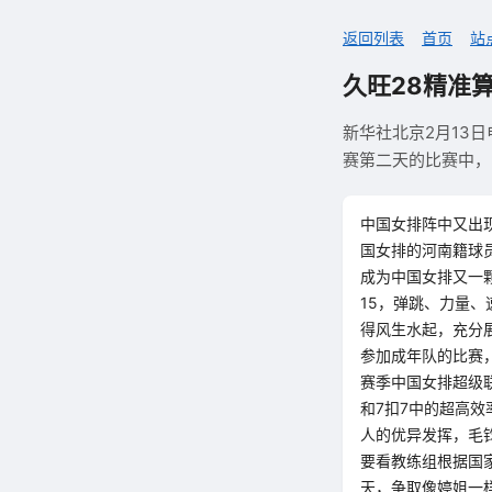
返回列表
首页
站
久旺28精准
新华社北京2月13
赛第二天的比赛中，
中国女排阵中又出
国女排的河南籍球
成为中国女排又一颗
15，弹跳、力量
得风生水起，充分
参加成年队的比赛，
赛季中国女排超级
和7扣7中的超高
人的优异发挥，毛
要看教练组根据国
天，争取像婷姐一