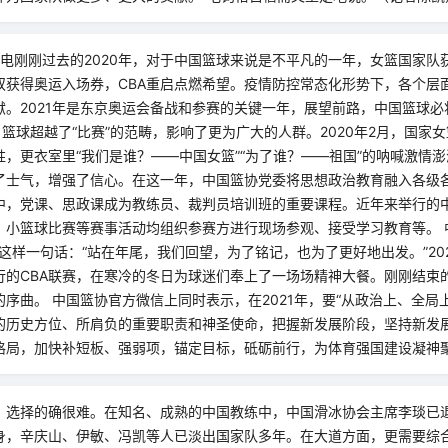
日电刚刚过去的2020年，对于中国篮球来说是不平凡的一年，女篮国家队
双获得奥运入场券，CBA重启点燃希望。疫情防控常态化形势下，各个层
献。2021年是东京奥运会备战和参赛的关键一年，展望前路，中国篮球必
年，篮球超越了“比赛”的范畴，影响了更为广大的人群。2020年2月，国家
，更衣室里“我们是谁？——中国女篮”“为了谁？——祖国”的呐喊激情
了士气，增强了信心。在这一年，中国篮协党委将思想政治教育融入各级
中，党课、思政课成为教练员、裁判员培训班的重要课程。近年来举行的
、小篮球比赛等赛事活动均组织参赛方进行现场参观、接受学习教育等。 
了这样一句话：“站在年尾，我们回望，为了铭记，也为了更好地出发。”20
行的CBA联赛，在寒冷的冬日为球迷们奉上了一场场精神大餐。刚刚结束的
序曲。 中国篮协官方微信上同时表示，在2021年，要“从政治上、全局
的历史方位、所肩负的重要职责和神圣使命，把握新发展阶段，坚持新发
格局，加快补短板、强弱项，锚定目标，砥砺前行，为体育强国建设凝神聚
，选择的确很难。在知名、成熟的中国教练中，中国滑冰协会主席李琰已
身，辛庆山、伊敏、冯凯等人已淡出国家队多年。在大道方面，更需要综