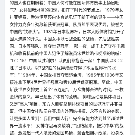
的国人也在期盼着：中国人何时能在国际体育赛事上扬眉吐
气？ 女排酣畅淋漓的扣球，扣在了时代的节点上。 1979年女
排亚锦赛，香港伊丽莎白体育馆见证了新王者的诞生——中国
女排力克多年劲敌斩获亚洲冠军。队员郎平表现优异，被誉为
中国的“铁榔头”。 1981年日本世界杯，日本大阪体育馆打开了
国人沸腾的开关。中国女排以七战全胜的战绩，先后战胜美
国、日本等强队，首夺世界冠军。 那一夜，成千上万守在电视
机和收音机前的中国人记住了解说员宋世雄略带哽咽的呐喊：
“17∶15！中国队胜利啦！队员们都抱在一起！中国队以3∶2
胜了日本队，以7战7胜的优异成绩夺得了本届世界杯的冠
军！” 1984年，中国女排首夺奥运金牌，1985年和1986年又
接连拿下第4届世界杯冠军和第10届世锦赛冠军。至此，中国
斩获世界女排史上首个“五连冠”。 万众拼搏奋进的时代，一枚
金牌的意义，早已超出了体育的范畴。 排球运动是集体项目，
又是“高人”项目，东方人能够拿到排球项目的世界冠军并非易
事。但中国女排队员在赛场内外团结拼搏、永不言败的身影，
让更多国人看到：我们中国人行！完全有能力达到甚至超过世
界一流水平！ 女排夺冠再次敲响了“团结起来，振兴中华”的战
鼓，激发起一代人滚烫的爱国热情，聚合起拥护改革、投身改