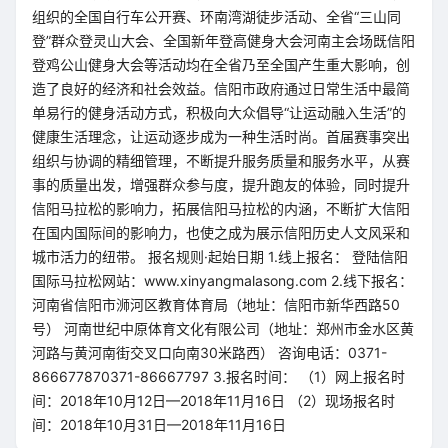
组织的全国自行车公开赛、环南湾湖徒步活动、全省“三山同
登”群众登灵山大会、全国新年登高健身大会河南主会场既信阳
登鸡公山健身大会等活动均在全省乃至全国产生重大影响，创
造了良好的经济和社会效益。信阳市政府通过日常生活中最简
单易行的健身活动方式，积极向大众倡导“让运动融入生活”的
健康生活理念，让运动逐步成为一种生活时尚。首届赛事突出
组织与协调的精细管理，不断提升服务质量和服务水平，从赛
事的质量出发，增强群众参与度，提升跑友的体验，同时提升
信阳马拉松的影响力，拓展信阳马拉松的内涵，不断扩大信阳
在国内国际间的影响力，也使之成为展示信阳历史人文风采和
城市活力的纽带。 报名规则·起始日期 1.线上报名： 登陆信阳
国际马拉松网站：www.xinyangmalasong.com 2.线下报名：
河南省信阳市浉河区教育体育局（地址：信阳市新华西路50
号） 河南世纪中原体育文化有限公司（地址：郑州市金水区黄
河路与黄河南街交叉口向南30米路西） 咨询电话：0371-
866677870371-86667797 3.报名时间： （1）网上报名时
间：2018年10月12日—2018年11月16日 （2）现场报名时
间：2018年10月31日—2018年11月16日