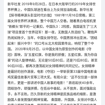
新华社发 2019年9月28日，在日本大阪举行的2019年女排世
界杯赛上，中国队球迷在看台上为女排加油助威。新华社发
【探寻精神源头彰显时代价值】 1981年11月16日傍晚，第三
届女排世界杯决赛夜，整个中国万人空巷。随着黑白电视机里
“铁榔头”郎平的一记重扣，中国队3∶2险胜，我国诞生了“三大
球”项目里首个世界冠军！那一夜，无数国人热泪纷飞，鞭炮声
热闹如除夕。当年，中国女排夺冠，中国男排冲出亚洲，“团结
起来！振兴中华！”的口号从北大校园里传出，响彻了整个中
国。 2020年9月25日，以中国女排为原型创作的电影《夺
冠》首映，当“五星红旗，你是我的骄傲；五星红旗，我为你自
豪”的动人旋律响起，无论是50后60后，还是70后80后，甚至
90后00后，都再次激荡起对女排精神的共同记忆。女排精神
是最好的创作源泉，电影《夺冠》一举斩获第33届中国电影金
鸡奖最佳故事片奖等三项大奖。有观众说：“这不仅仅是一部体
育片，更是一部讲述中国人故事的电影！” 跌宕起伏40余年，
团结协作，顽强拼搏，在低谷中奋起，从不放弃，面对强敌出
手，永不言败。历久弥新的女排精神是民族品格的缩影，是激
励国人奋发图强的精神宝藏。 奏国歌，升国旗，女排对中国人