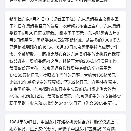
在亚足联，澳大利亚女足和日本女足分列第一和第二位。
新华社东京6月21日电（记者王子江）东京奥组委主席桥本圣
子21日在奥组委召开的最后一次新闻发布会上宣布，东京奥组
委将于6月30日正式解散。 桥本圣子表示，东京残奥会去年9
月5日闭幕后，奥组委的人员就不断缩减，从最多的7000多人
已经缩减到现在的161人，6月30日东京奥组委将完成历史使
命，全部解散。一同出席发布会的东京奥组委首席执行官武藤
敏郎透露，奥组委解散之后，将留下大约20人进行清算工作。
武藤敏郎还宣布，东京奥运会和残奥会最终的举办费用为
1.4238万亿日元，按照去年当时的汇率，大约为130亿美元，
比2016年最初制定的预算减少了762亿日元。在整体花费中，
东京奥组委、东京都政府和日本中央政府的出资比例大约为
45%、43%和12%。 武藤敏郎表示，东京奥组委的收支最终实
现了平衡，收入和支出均为6404亿日元（约合58亿美元）。
1984年8月7日，中国女排在洛杉矶奥运会女排颁奖仪式上向
观众致意。正是这个集体，缔造了中国女排“五连冠”的奇迹。