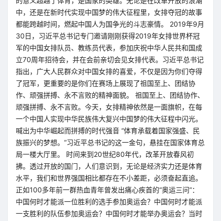
的意义超越了体育，是国家的英雄。无论是在改革开放的浪潮
中，还是在新时代实现中国梦的伟大征程里，女排夺冠的故事
都能跨越时间，燃起中国人为国争光的斗志豪情。 2019年9月
30日，习近平总书记专门邀请刚刚获得2019年女排世界杯冠
军的中国女排队员、教练员代表，参加庆祝中华人民共和国成
立70周年招待会，并在会前亲切会见女排代表。习近平总书记
指出，广大人民群众对中国女排的喜爱，不仅是因为你们夺得
了冠军，更重要的是你们在赛场上展现了祖国至上、团结协
作、顽强拼搏、永不言败的精神面貌。 祖国至上、团结协作、
顽强拼搏、永不言败。今天，女排精神依然是一面旗帜，在每
一个中国人实现中华民族伟大复兴中国梦的伟大征程中闪光。
喊出为中华崛起而拼搏的时代强音 “体育承载着国家强盛、民
族振兴的梦想。”习近平总书记的这一金句，悬挂在国家体育总
局一楼大厅里。 时间来到20世纪80年代，改革开放春风初
拂。透过开放的国门，人们意识到，无论是经济实力还是体育
水平，我们和世界强国相比都存在不小差距，必须奋起直追。
正如100多年前一群热血青年曾发出痛心疾首的“奥运三问”：
中国何时才能派一位胜利的选手参加奥运会？中国何时才能派
一支胜利的队伍参加奥运会？中国何时才能举办奥运会？当时