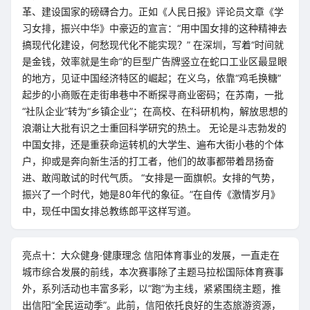
革、建设国家的磅礴合力。正如《人民日报》评论员文章《学
习女排，振兴中华》中豪迈的宣言：“用中国女排的这种精神去
搞现代化建设，何愁现代化不能实现？” 在深圳，写着“时间就
是金钱，效率就是生命”的巨型广告牌竖立在蛇口工业区最显眼
的地方，见证中国经济特区的崛起；在义乌，依靠“鸡毛换糖”
起步的小商贩在走街串巷中不断探寻商业密码；在苏南，一批
“社队企业”转为“乡镇企业”；在高校、在科研机构，解放思想的
浪潮让大批有识之士重回科学研究的热土。 无论是斗志勃发的
中国女排，还是重获命运转机的大学生、遍布大街小巷的个体
户，抑或是奔向新生活的打工者，他们的故事都带着昂扬奋
进、敢闯敢试的时代气质。 “女排是一面旗帜。女排的气势，
振兴了一个时代，她是80年代的象征。”在自传《激情岁月》
中，现任中国女排总教练郎平这样写道。
亮点十：大众健身·健康理念 信阳体育事业的发展，一直走在
城市综合发展的前线，本次赛事除了主题马拉松国际体育赛事
外，系列活动也丰富多彩，以“跑”为主线，紧紧围绕主题，推
出信阳“全民运动季”。此前，信阳依托良好的生态旅游资源，