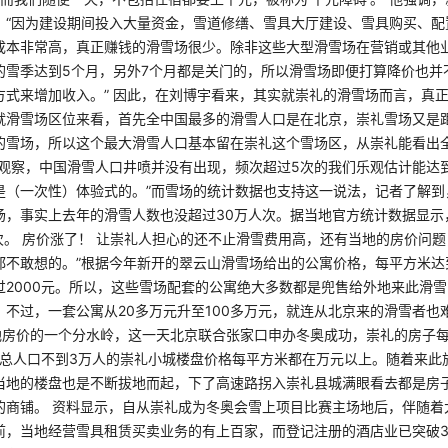
，“因为建设期间投入大量资金，雪道修缮、雪具大厅建设、雪具购买、配
成本非常高，真正赚钱的滑雪场很少。除非这些大型滑雪场在营销或其他
的雪季达到5个月，另外7个月都是关门的，所以滑雪场即便打算降价也并
方式来增加收入。” 因此，在刘博宇看来，其实就崇礼的滑雪场而言，真
就滑雪场区位来看，首先全中国最多的滑雪人口是在北京，崇礼雪场又是
的雪场，所以这个最大滑雪人口基本留在崇礼这个雪场区，从崇礼能看出
况观察，中国滑雪人口井喷并没有出现，频次超过5次的我们乐观估计能达到
是（一次性）体验式的。”而雪场的统计数据也支持这一说法，记者了解到
场，事实上去年的滑雪人数也没超过30万人次。据当地官方统计数据显示
次。 房价涨了！ 让崇礼人担心的还不止滑雪费用高，还有当地的房价问题
都不敢想的。”根据今年新开的翠云山滑雪场给出的公寓价格，每平方米达
过2000元。所以，这些雪场配套的公寓绝大多数都是兜售给外地来此滑
不过，一套公寓从20多万元升至100多万元，就连从北京来的滑雪者也难以
当地房价的一个分水岭，这一天北京联合张家口申办冬奥成功，崇礼的房子
如今总人口不到3万人的崇礼小城楼盘价格每平方米都在万元以上。随着来此
当地的楼盘也是不断拔地而起，下了高速路拐入崇礼县城满眼看去都是房
的商铺。 资料显示，自从崇礼成为冬奥会雪上项目比赛主场地后，伴随着
前，当地经营雪具租赁买卖业务的有上百家，而登记注册的酒店业已突破