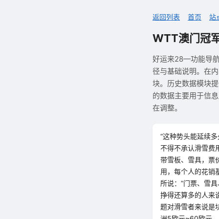
返回列表
首页
站
WTT澳门冠
好运来28—功能导
径与基础说明。在内
块。历史数据模块提
的数据主要用于信息
在调整。
“这种势头能延续
不得不承认滑雪费
带雪板、雪具，票价
用，每个人的花销基
所说：“门票、雪
挣得还算多的人来
题对滑雪者来说是块
洲5欧元~60欧元