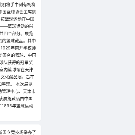
席姚明将手中刻有杨柳
，中国篮球协会主席姚
，按篮球运动在中国
”——篮球运动的兴
荣共四个部分。展览
珍贵的篮球藏品。其中
1929年南开学校师
虎”签名的篮球、中国
篮球队获得的冠军奖
的室内篮球馆在天津
史文化藏品展，旨在
整理。 本次展览
动管理中心、天津市
该展览藏品由中国
1895年篮球运动
新国立竞技场举办了