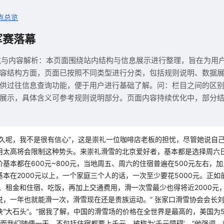
点总览
军赛落幕
航与内容解析：本页面围绕站内结构与信息展示进行整理，旨在为用
容结构方面，页面已按照不同类型进行分类，包括规则说明、数据
供过往信息查询功能，便于用户进行基础了解。问：栏目之间的区
展示，具体含义可参考规则说明部分。页面内容持续优化中，部分
多久呢，我不是很有信心”，这是崇礼一位咖啡店老板的担忧，尽管她说自
用太高将会限制这种势头。来崇礼滑雪的北京爱好者，基本都是选择周六日
基本都在600元~800元，当地周五、周六的住宿普遍在500元左右，
本在2000元以上，一个家庭三个人的话，一次至少要花5000元。正
具、租金和住宿、吃饭，再加上交通费用，滑一次雪最少也得将近2000元
说，一年也就能滑一次，滑雪现在还是贵族运动。” 张家口滑雪协会会长
“大石头”。“据我了解，中国的滑雪场的价格在全世界是最高的，美国为5
，而我们随便一天，不包括住宿都要上千元，被称为‘千元障碍’。”他强调