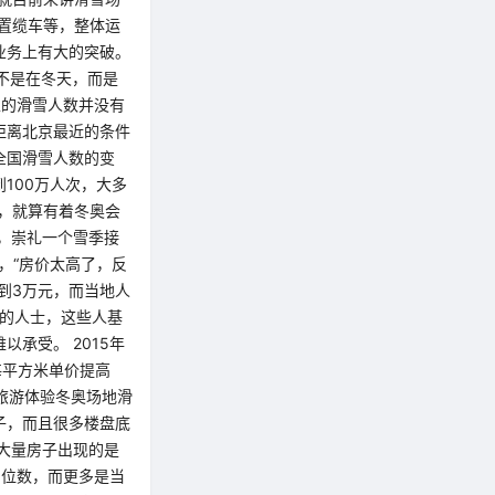
置缆车等，整体运
业务上有大的突破。
不是在冬天，而是
正的滑雪人数并没有
距离北京最近的条件
全国滑雪人数的变
100万人次，大多
，就算有着冬奥会
，崇礼一个雪季接
，“房价太高了，反
到3万元，而当地人
雪的人士，这些人基
承受。 2015年
每平方米单价提高
旅游体验冬奥场地滑
子，而且很多楼盘底
大量房子出现的是
3位数，而更多是当