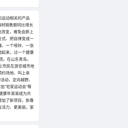
和运动相关的产品
身器材销售额同比增长
作息改变，难免会胖上
方式、把自律变成一
绳、一个哑铃、一张
动起来，过一个健康
项。在山东青岛，
让市民在游览城市地
预约场地、叫上亲
的活动，定向越野、
加“宅家运动会”等
健康年渐渐成为共
增加了新项目，新春
有活力、更美丽，家