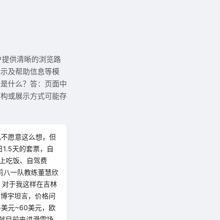
户提供清晰的浏览路
展示及帮助信息等模
别是什么？答：页面中
结构或展示方式可能存
己不愿意这么想，但
1.5天的套票，自
加上吃饭、自驾费
如前八一队教练董慧欣
，对于我这样在吉林
刘博宇坦言，价格问
美元~60美元，欧
，就目前来讲滑雪场