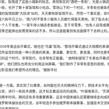
00家。饭馆成了这座小城新的标志，商贸新区的“酒吧一条街”，光是火锅
小街，也开了数十家饭馆和小吃店。雪场山下的一个村庄，半条街也被各
城的饭馆就跟“大跃进”似的，天天都有新饭馆开业。 然而一个事实是，崇
周六和平日之分，“周六时不管多少服务人员都忙得昏天黑地，到了饭点永
一个人干坐着。”一家牛排火锅店老板娘说。至于非雪季，“也有人自驾或
雪季还能挣出些费用来的店不多，所以总是能看到有店面撑不下去转让的。
008年奥运会开幕式，她也在“鸟巢”现场。“那场开幕式通过大规模的表
式所呈现的则是一种小而美的表演，更温馨、更空灵、更浪漫，同时也更
的这个时代，非常现代，也非常有正能量。” 她特别提到了冬奥会开幕式
分钟”，他们团队也将充分利用这块屏幕。“我们制作了非常有意思的视频，
也彰显我们希望传达的理念。”据新华社
练是一方面。其实到了比赛里，如何能在巨大的精神压力下，把技术水平充
应变，进行一些技术调整，这才标志着运动员的成熟。”叶振南表示，“艺高
到两年时间，期间还有多场重要赛事，这支中国体操队还需要继续走向成熟
俄罗斯体操协会的交流，派年轻选手参加俄罗斯体操赛事，加强技术交流
前往美国特训。