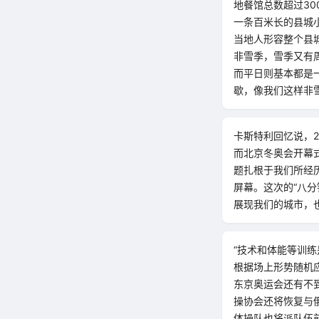
地餐馆总数超过3
一条百米长的县城
当地人形容整个县
非雪季，雪季又有
而平日则基本都是
歇，像我们这样非
卡斯特利回忆说，2
而北京冬奥会开幕
题扎根于我们所经历
屏幕。这次的“八
展现我们的城市，
“技术和体能等训
根据场上形势随机
东京奥运会还有不
操协会还将恢复与
体操队也将派队伍