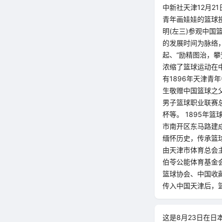
中新社天津12月2
青年画娃娃的篮球投
明(左三)参观中国
的发展时间为脉络，
起、“励精图治，攀
浓缩了篮球运动在中
有1896年天津青
生敬赠中国篮球之父
男子篮球职业联赛
杯等。 1895年
市南开区东马路建
缅怀历史，传承篮
由天津市体育总会
伯苓公能体育基金
篮球协会、中国收
传入中国天津后，
这是8月23日在