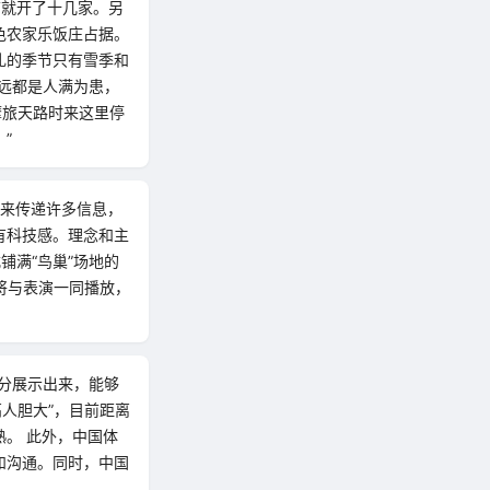
店就开了十几家。另
色农家乐饭庄占据。
礼的季节只有雪季和
远都是人满为患，
摩旅天路时来这里停
”
演来传递许多信息，
有科技感。理念和主
铺满“鸟巢”场地的
将与表演一同播放，
分展示出来，能够
人胆大”，目前距离
。 此外，中国体
和沟通。同时，中国