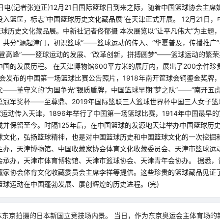
1日电(记者张道正)12月21日国际篮球日到来之际，随着中国篮球协会主
入篮筐，标志“中国篮球历史文化藏品展”在天津正式开展。 12月21日
篮球历史文化藏品展。中新社记者佟郁摄 本次展览以“让平凡伟大”为主题
共分“源起津门，初识篮球”——篮球运动的传入、“华夏普及，传播推广
登高峰”——篮球运动的发展、“改革创新，拼搏圆梦”——篮球运动的繁
国的发展历程。 在天津博物馆600平方米的展厅内，展出了200余件
年会发布的中国第一场篮球比赛公告照片，1918年南开筐球会铜鎏金奖牌，
——董守义的“为国争光”银质盾牌，中国篮球早期“梦之队”——“南开五
总冠军奖杯——至尊鼎、2019年国际篮联三人篮球世界杯中国三人女子
篮球运动传入天津，1896年举行了中国第一场篮球比赛，1914年中国最早
成并保留至今。时隔125年后，在中国篮球的发源地天津举办中国篮球历
球文化，弘扬篮球精神，也是对中国篮球历史和中国篮球文化的一次挖掘和
主办，天津博物馆、中国收藏家协会体育文化收藏委员会、天津市篮球运
会承办，天津市体育博物馆、天津市篮球协会、天津青年会协办。 据悉，
藏家协会体育文化收藏委员会主席李祥等提供。这些珍贵的篮球藏品见证了
篮球运动在中国蓬勃发展、屡创辉煌的历史进程。(完)
日本东京拍摄的日本新国立竞技场内景。 当日，作为东京奥运会主体育场的