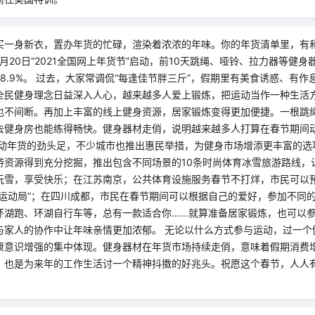
买一身新衣，置办年货的忙碌，渲染着浓浓的年味。你的年货清单里，有
月20日“2021全国网上年货节”启动，前10天跳绳、哑铃、拉力器等健
9%和78.9%。 过去，大家常调侃“每逢佳节胖三斤”，假期里有美食诱惑、有
全民健身理念日益深入人心，越来越多人爱上锻炼，把运动当作一种生活
也不间断。再加上丰富的线上健身资源，居家锻炼变得更加便捷。一根跳
去健身房也能练得畅快。健身器材走俏，说明越来越多人打算在春节期间
运动年货的劲头足，不少城市也推出惠民举措，为健身市场增添更丰富的选
游资源得到充分挖掘，推出包含不同场景的10条时尚体育冰雪旅游路线，
玩雪，享受快乐；在江苏南京，公共体育设施服务春节不打烊，市民可以
“运动局”；在四川成都，市民在春节期间可以根据自己的爱好，参加不同
环湖跑、环湖自行车等，总有一款适合你……就算准备居家锻炼，也可以参
与家人的协作中让年味亲情更加浓郁。 无论以什么方式参与运动，过一个
康意识增强的集中体现。健身器材在年货市场持续走俏，意味着假期消费
，也是为来年的工作生活讨一个精神抖擞的好兆头。祝愿这个春节，人人
。