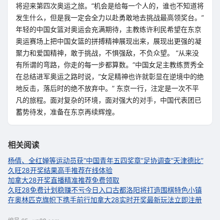
将迎来第四次奥运之旅。“机会是给每一个人的，谁也不知道将
发生什么，但是我一定会全力以赴勇敢地去挑战最高领奖台。”
年轻的中国女篮对奥运会充满期待，主教练许利民希望在东京
奥运赛场上把中国女篮的拼搏精神展现出来，展现出更强的凝
聚力和爱国精神，敢于挑战，不惧强敌，不负众望。 “从来没
有所谓的弯路，你走的每一步都算数。”中国女足主教练贾秀全
在总结进军奥运之路时说，“女足精神也许就彰显在逆境中的绝
地反击，落后时的绝不放弃中。” 东京一行，注定是一次不平
凡的旅程。面对复杂的环境，面对强大的对手，中国代表团已
蓄势待发，准备在东京再续辉煌。
相关阅读
杨倩、全红婵等运动员获“中国青年五四奖章”
足协调查“天津德比”
久旺28开奖结果高手推荐在线体验
加拿大28开奖直播精准推荐免费领取
久旺28免费计划稳赚不亏今日入口
古都洛阳将打造围棋特色小镇
在奥林匹克旗帜下携手前行
加拿大28实时开奖最新玩法立即注册