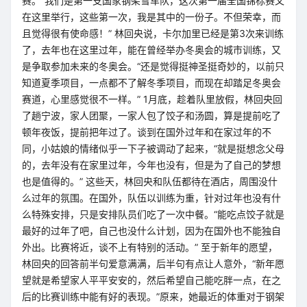
赛。“我们是第一支国家钢架雪车队，这次第一届全国锦标赛又
在这里举行，这些第一次，我是其中的一份子。不但荣幸，而
且觉得很有使命感！” 林回央说，卡尔加里已经是第3次来训练
了，去年也在这里过年，能在曾经举办冬奥会的城市训练，又
是争取参加未来的冬奥会。“还是觉得挺神圣挺奇妙的，以前只
知道夏季项目，一点都不了解冬季项目，而现在却踏足冬奥会
赛道，心里感觉很不一样。” 1月底，趁着队里放假，林回央回
了趟宁波，家人团聚，一家人包了饺子和汤圆，算是提前吃了
顿年夜饭，提前把年过了。谈到在国外过年和在家过年的不
同，小姑娘的情绪似乎一下子被调动了起来，“就是挺想念父母
的，去年没有在家里过年，今年也没有，但是为了自己的梦想
也是值得的。” 这些天，林回央和队伍都待在酒店，周围没什
么过年的氛围。在国外，队伍以训练为重，针对过年也没有什
么特殊安排，只是安排队员们吃了一次中餐。“能吃点饺子就是
最好的过年了吧，自己也没什么计划，因为在国外也不能独自
外出。比赛将近，谈不上有特别的活动。” 至于新年的愿望，
林回央的回答前半句爱意满满，后半句有点让人意外，“新年愿
望就是希望家人平平安安的，然后希望自己能吃胖一点，在之
后的比赛训练中能有好的表现。”原来，她最近的体重对于钢架