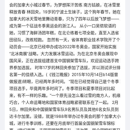
会的加拿大小城过春节，为梦想挥汗苦练 南方姑娘，在冰雪里
释放青春 林回央，19岁的宁波土生妹子，这个狗年春节，她在
加拿大的冰天雪地里舞动青春，只为了四年以后放飞梦想——
成为第一个征战冬季奥运会的浙江人。 从小一口吴侬软语的
她，习惯了海鲜汤团年糕，在北仑练着七项全能，直至入选省
田径队，改练短跑。 忽然有一天，省体育职业技术学院开了个
动员会——北京已经申办成功2022年冬奥会，国家开始实施
“北冰南展”战略，大力发展冰雪运动。为在北京冬奥会展现中
国风采，正在选拔组建首支中国钢架雪车队，欢迎运动选手跨
界参加选拔。 时年17岁的林回央参加了选拔，并以测试评分排
名第一的佳绩入选。(《钱江晚报》2015年10月14日b14版曾
做报道)转眼，已经两年多时间。 “现在已经觉得自己是个冬季
项目选手，毕竟两年多时间了。冬季项目和夏季项目对比起
来，有不一样的乐趣。”一个原先没怎么看过雪的南方人，机缘
巧合，个人命运蓦地和国家体育战略紧密联系在了一起。 2月
5日，林回央和中国钢架雪车队9名男队员及其他6名女队员到
达卡尔加里。没错，就是1988年举办过冬奥会的那个加拿大小
城，进行冬季训练，还要在月底举行首届全国钢架雪车锦标