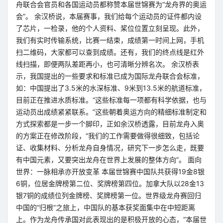
舟联合会官员和各国运动员都称赞本届世锦赛为“龙舟界的奥运
会”。 余汉桥说，本届赛事，我们给每个运动员的证件都内设
了芯片，一检录，他的个人资料、桨位位置立刻呈现。此外，
我们有实时传输系统，比赛一结束，成绩第一时间上网，手机
扫二维码，大家都可以查到成绩。还有，我们的终点线是红外
线扫描，即便两队差距再小，也可清晰分辨名次。 余汉桥表
示，我国提出的一些要求和标准已成为国际龙舟联合会标准，
如：中国提出了3.5米的水深标准、9米到13.5米的航道标准，
目前正在推进水质标准。“这些标准每一项都有科学依据，也与
运动员出成绩紧紧联系。”这些朝着奥运方向的精细标准制定和
方式探索都是一步一个脚印，正如余汉桥透露，目前龙舟入奥
的方案正在修改阶段，“我们的工作需要做得很细致，包括论
证、收集材料、分析龙舟自身情况，研究下一步怎么走，既要
有中国元素，又要突出龙舟在世界上发展的整体方向”。 面向
世界：一脉相承亦开放变革 本届世锦赛中国队共获得19金8银
6铜，位居金牌榜第二位、奖牌榜第四位。加拿大队以28金13
银7铜的成绩位列金牌榜、奖牌榜第一位。世界级龙舟赛回归
中国的“归根”之旅上，中国队的基本获奖面集中在中短距离
上。作为龙舟传承国对此表现出的是积极开放的心态，“本届世