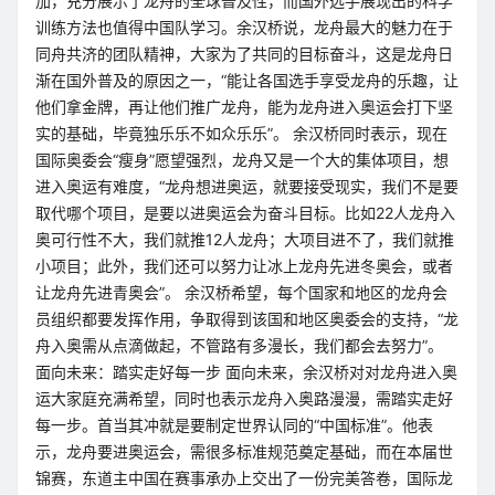
加，充分展示了龙舟的全球普及性，而国外选手展现出的科学
训练方法也值得中国队学习。余汉桥说，龙舟最大的魅力在于
同舟共济的团队精神，大家为了共同的目标奋斗，这是龙舟日
渐在国外普及的原因之一，“能让各国选手享受龙舟的乐趣，让
他们拿金牌，再让他们推广龙舟，能为龙舟进入奥运会打下坚
实的基础，毕竟独乐乐不如众乐乐”。 余汉桥同时表示，现在
国际奥委会“瘦身”愿望强烈，龙舟又是一个大的集体项目，想
进入奥运有难度，“龙舟想进奥运，就要接受现实，我们不是要
取代哪个项目，是要以进奥运会为奋斗目标。比如22人龙舟入
奥可行性不大，我们就推12人龙舟；大项目进不了，我们就推
小项目；此外，我们还可以努力让冰上龙舟先进冬奥会，或者
让龙舟先进青奥会”。 余汉桥希望，每个国家和地区的龙舟会
员组织都要发挥作用，争取得到该国和地区奥委会的支持，“龙
舟入奥需从点滴做起，不管路有多漫长，我们都会去努力”。
面向未来：踏实走好每一步 面向未来，余汉桥对对龙舟进入奥
运大家庭充满希望，同时也表示龙舟入奥路漫漫，需踏实走好
每一步。首当其冲就是要制定世界认同的“中国标准”。他表
示，龙舟要进奥运会，需很多标准规范奠定基础，而在本届世
锦赛，东道主中国在赛事承办上交出了一份完美答卷，国际龙