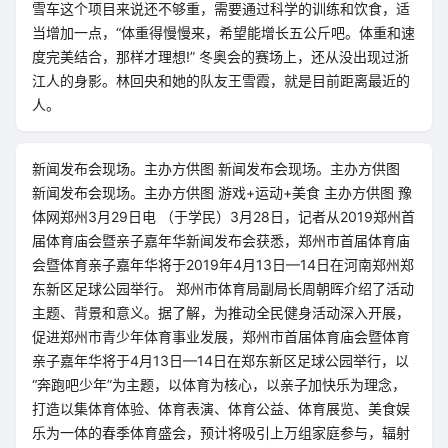
雪车这个项目来说还不够重，需要通过科学的训练和饮食，适
当增加一点，“体重得慢慢来，希望能增长五公斤吧。体重和速
度完美结合，那样才理想!” 冬奥会的赛场上，还从没出现过浙
江人的身影。林回央和她的队友王雪霞，就是目前距离最近的
人。
新闻发布会现场。主办方供图 新闻发布会现场。主办方供图
新闻发布会现场。主办方供图 游戏+运动+美食 主办方供图 豫
体网郑州3月29日电 （于学民）3月28日，记者从2019郑州首
届体育庙会暨亲子嘉年华新闻发布会获悉，郑州市首届体育庙
会暨体育亲子嘉年华将于2019年4月13日—14日在河南郑州郑
东新区足球公园举行。 郑州市体育局副局长周朝晖介绍了活动
主题、背景和意义。据了解，为推动全民健身活动深入开展，
促进郑州市青少年体育事业发展，郑州市首届体育庙会暨体育
亲子嘉年华将于4月13日—14日在郑东新区足球公园举行，以
“奔跑吧少年”为主题，以体育为核心，以亲子加快乐为理念，
打造以集体育体验、体育表演、体育公益、体育展览、美食娱
乐为一体的春季体育盛会，预计将吸引上万组家庭参与，辐射