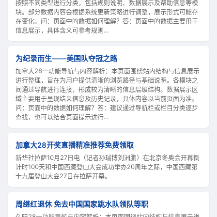
按照不同类型进行分类，包括规则说明、数据展示及帮助信息等模
块。部分数据内容会根据系统更新策略进行调整，展示形式可能存
在变化。问：页面中的数据如何理解？答：页面中的数据主要用于
信息展示，具体含义可参考规则…
为纪录而生——美国队夺冠之路
加拿大28—功能导航与内容解析：本页面围绕站内结构与信息展示
进行整理，旨在为用户提供清晰的浏览路径与基础说明。各模块之
间通过导航进行连接，形成较为清晰的信息层级结构。数据展示区
域主要用于呈现结果信息及历史记录，具体内容以当前页面为准。
问：页面中的数据如何理解？答：建议通过导航栏或栏目分类逐步
查找，也可以结合页面提示进行…
加拿大28开奖直播精准推荐免费领取
新华社拉萨10月27日电（记者孙瑞博刘洲鹏）在北京冬奥会开幕倒
计时100天和中国西藏登山大会成功举办20周年之际，中国西藏第
十九届登山大会27日在拉萨开幕。
周继红退休 免去中国国家跳水队领队等职
久旺28—功能导航与内容解析：本页面围绕站内结构与信息展示进