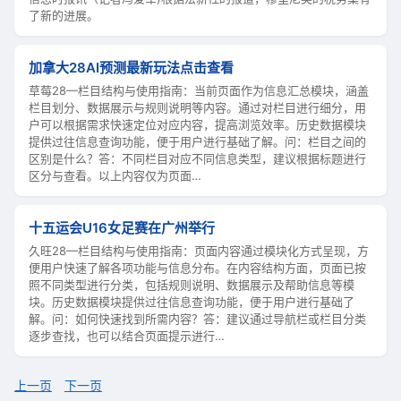
了新的进展。
加拿大28AI预测最新玩法点击查看
草莓28—栏目结构与使用指南：当前页面作为信息汇总模块，涵盖
栏目划分、数据展示与规则说明等内容。通过对栏目进行细分，用
户可以根据需求快速定位对应内容，提高浏览效率。历史数据模块
提供过往信息查询功能，便于用户进行基础了解。问：栏目之间的
区别是什么？答：不同栏目对应不同信息类型，建议根据标题进行
区分与查看。以上内容仅为页面…
十五运会U16女足赛在广州举行
久旺28—栏目结构与使用指南：页面内容通过模块化方式呈现，方
便用户快速了解各项功能与信息分布。在内容结构方面，页面已按
照不同类型进行分类，包括规则说明、数据展示及帮助信息等模
块。历史数据模块提供过往信息查询功能，便于用户进行基础了
解。问：如何快速找到所需内容？答：建议通过导航栏或栏目分类
逐步查找，也可以结合页面提示进行…
上一页
下一页