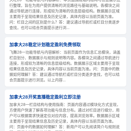
行整理，旨在为用户提供清晰的浏览路径与基础说明。各模块之间
通过导航进行连接，形成较为清晰的信息层级结构。数据展示区域
主要用于呈现结果信息及历史记录，具体内容以当前页面为准。
问：栏目之间的区别是什么？答：建议通过导航栏或栏目分类逐步
查找，也可以结合页面提示进行浏…
加拿大28稳定计划稳定盈利免费领取
飞舞28—功能导航与内容解析：当前页面作为信息汇总模块，涵盖
栏目划分、数据展示与规则说明等内容。各模块之间通过导航进行
连接，形成较为清晰的信息层级结构。数据展示区域主要用于呈现
结果信息及历史记录，具体内容以当前页面为准。问：页面中的数
据如何理解？答：建议通过导航栏或栏目分类逐步查找，也可以结
合页面提示进行浏览。以上内容…
加拿大28开奖直播稳定盈利立即注册
加拿大28—栏目结构与使用指南：页面内容通过模块化方式呈现，
方便用户快速了解各项功能与信息分布。通过对栏目进行细分，用
户可以根据需求快速定位对应内容，提高浏览效率。数据展示区域
主要用于呈现结果信息及历史记录，具体内容以当前页面为准。
问：页面中的数据如何理解？答：新用户可以先阅读简介与规则说